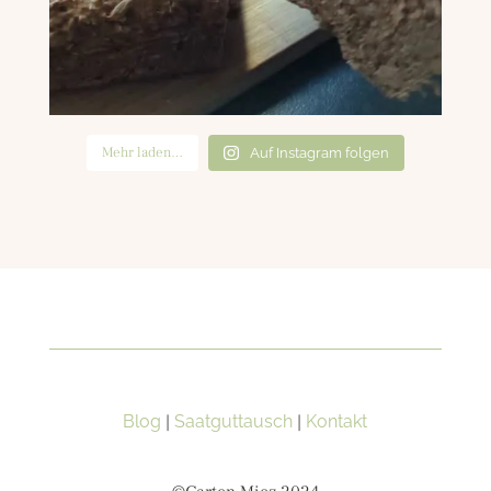
Mehr laden…
Auf Instagram folgen
Blog
|
Saatguttausch
|
Kontakt