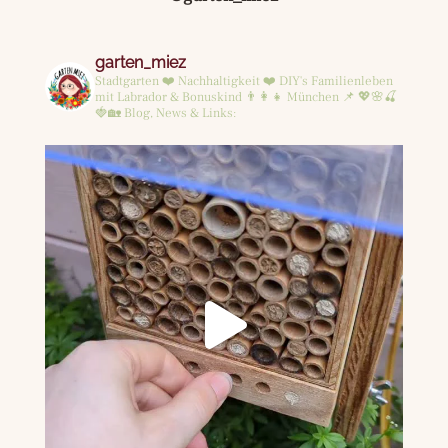
garten_miez
Stadtgarten ❤️ Nachhaltigkeit ❤️ DIY's
Familienleben
mit Labrador & Bonuskind 👨‍👩‍👧
München 📌
💖🌸🍒
🍓🏡
Blog, News & Links: