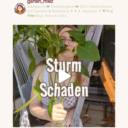
garten_miez
Stadtgarten ❤️ Nachhaltigkeit ❤️ DIY's
Familienleben
mit Labrador & Bonuskind 👨‍👩‍👧
München 📌
💖🌸🍒
🍓🏡
Blog, News & Links: