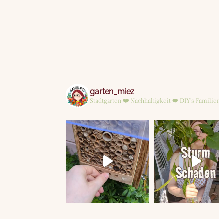
garten_miez
Stadtgarten ❤️ Nachhaltigkeit ❤️ DIY's
Familien