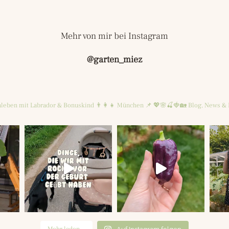
Mehr von mir bei Instagram
@garten_miez
leben mit Labrador & Bonuskind 👨‍👩‍👧
München 📌
💖🌸🍒🍓🏡
Blog, News & 