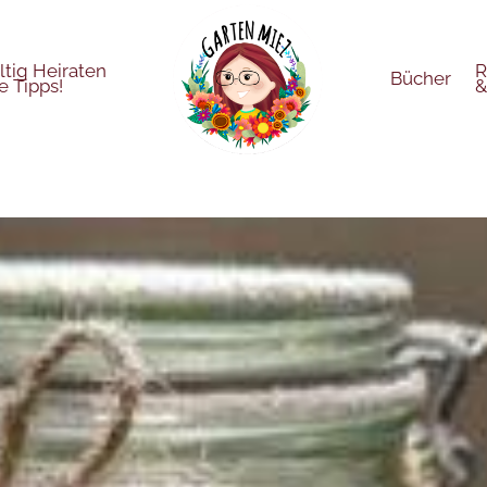
tig Heiraten
R
Bücher
e Tipps!
&