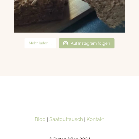
Mehr laden…
Auf Instagram folgen
Blog
|
Saatguttausch
|
Kontakt