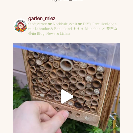
garten_miez
Stadtgarten ❤️ Nachhaltigkeit ❤️ DIY's
Familienleben
mit Labrador & Bonuskind 👨‍👩‍👧
München 📌
💖🌸🍒
🍓🏡
Blog, News & Links: