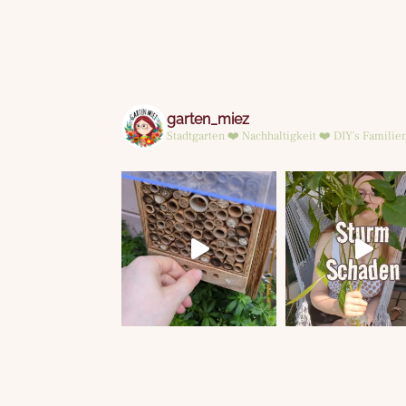
garten_miez
Stadtgarten ❤️ Nachhaltigkeit ❤️ DIY's
Familien