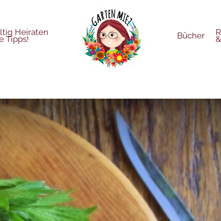
tig Heiraten
R
Bücher
e Tipps!
&