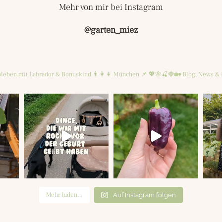
Mehr von mir bei Instagram
@garten_miez
leben mit Labrador & Bonuskind 👨‍👩‍👧
München 📌
💖🌸🍒🍓🏡
Blog, News & 
Mehr laden…
Auf Instagram folgen