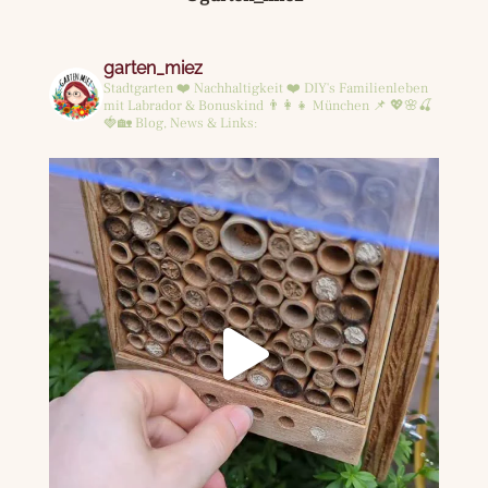
garten_miez
Stadtgarten ❤️ Nachhaltigkeit ❤️ DIY's
Familienleben
mit Labrador & Bonuskind 👨‍👩‍👧
München 📌
💖🌸🍒
🍓🏡
Blog, News & Links: