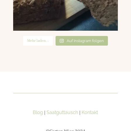
Mehr laden…
Auf Instagram folgen
Blog
|
Saatguttausch
|
Kontakt