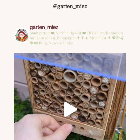
@garten_miez
garten_miez
Stadtgarten ❤️ Nachhaltigkeit ❤️ DIY's
Familienleben
mit Labrador & Bonuskind 👨‍👩‍👧
München 📌
💖🌸🍒
🍓🏡
Blog, News & Links: