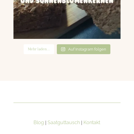
Mehr laden…
Auf Instagram folgen
Blog
|
Saatguttausch
|
Kontakt