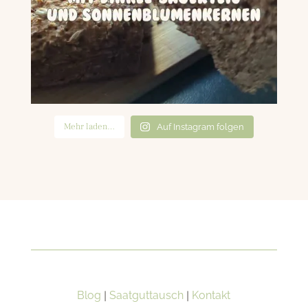
Mehr laden…
Auf Instagram folgen
Blog
|
Saatguttausch
|
Kontakt