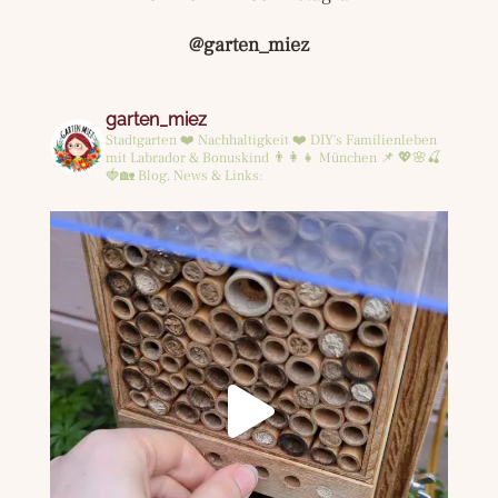
@garten_miez
garten_miez
Stadtgarten ❤️ Nachhaltigkeit ❤️ DIY's
Familienleben
mit Labrador & Bonuskind 👨‍👩‍👧
München 📌
💖🌸🍒
🍓🏡
Blog, News & Links: