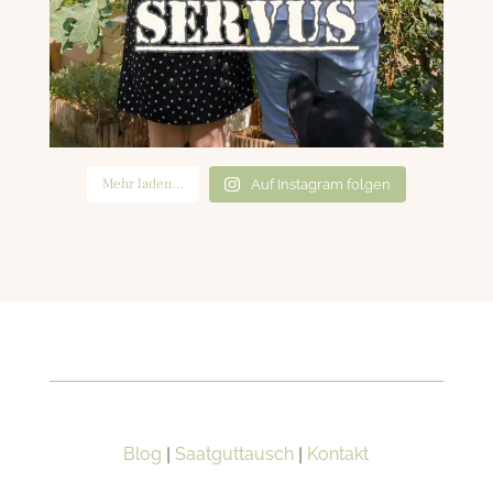
Mehr laden…
Auf Instagram folgen
Blog
|
Saatguttausch
|
Kontakt