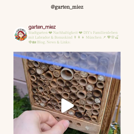
@garten_miez
garten_miez
Stadtgarten ❤️ Nachhaltigkeit ❤️ DIY's
Familienleben
mit Labrador & Bonuskind 👨‍👩‍👧
München 📌
💖🌸🍒
🍓🏡
Blog, News & Links: