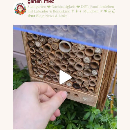
garten_miez
Stadtgarten ❤️ Nachhaltigkeit ❤️ DIY's
Familienleben
mit Labrador & Bonuskind 👨‍👩‍👧
München 📌
💖🌸🍒
🍓🏡
Blog, News & Links: