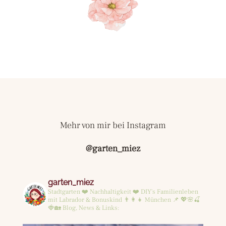
Mehr von mir bei Instagram
@garten_miez
garten_miez
Stadtgarten ❤️ Nachhaltigkeit ❤️ DIY's
Familienleben
mit Labrador & Bonuskind 👨‍👩‍👧
München 📌
💖🌸🍒
🍓🏡
Blog, News & Links: